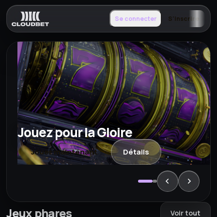
Se connecter
S'inscrire
Jouez pour la Gloire
Jouer maintenant
Détails
Jeux phares
Voir tout