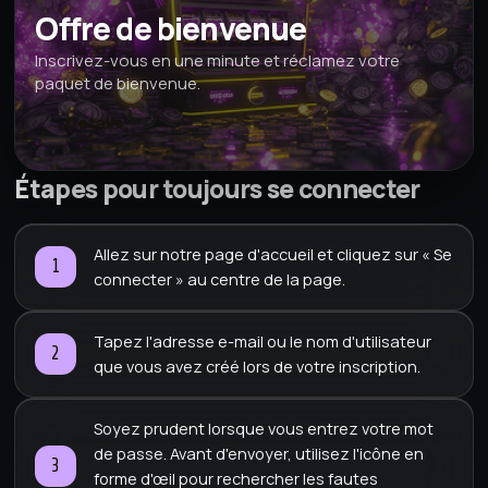
Offre de bienvenue
Inscrivez-vous en une minute et réclamez votre
paquet de bienvenue.
Détails
Étapes pour toujours se connecter
Allez sur notre page d'accueil et cliquez sur « Se
connecter » au centre de la page.
Tapez l'adresse e-mail ou le nom d'utilisateur
que vous avez créé lors de votre inscription.
Soyez prudent lorsque vous entrez votre mot
de passe. Avant d'envoyer, utilisez l'icône en
forme d'œil pour rechercher les fautes