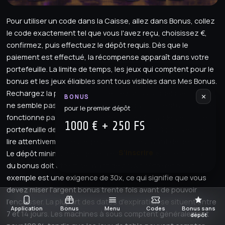
Pour utiliser un code dans la Caisse, allez dans Bonus, collez
le code exactement tel que vous l'avez reçu, choisissez €,
confirmez, puis effectuez le dépôt requis. Dès que le
paiement est effectué, la récompense apparaît dans votre
portefeuille. La limite de temps, les jeux qui comptent pour le
bonus et les jeux éligibles sont tous visibles dans Mes Bonus.
Rechargez la page ou reconnectez-vous si quelque chose
BONUS
ne semble pas correct. Une aide est disponible si un code ne
pour le premier dépôt
fonctionne pas après le paiement chez CloudBet, et notre
1000 € + 250 FS
portefeuille de casino est constamment mis à jour. Veuillez
lire attentivement les règles importantes avant de déposer.
S'inscrire
Le dépôt minimum est généralement de 20 €, et le montant
du bonus doit être misé avant de pouvoir être retiré. Un
exemple est une exigence de 30x, ce qui signifie que vous
devez miser l'argent bonus trente fois avant de pouvoir
l'encaisser. La plupart des dates d'expiration se situent entre
Application
Bonus
Menu
Codes
Bonus sans
7 et 14 jours. Les machines à sous comptent généralement
dépôt