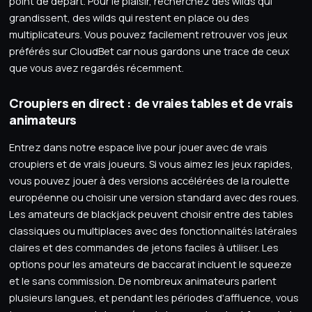
point de départ. Pour le plaisir, recherchez des wilds qui
grandissent, des wilds qui restent en place ou des
multiplicateurs. Vous pouvez facilement retrouver vos jeux
préférés sur CloudBet car nous gardons une trace de ceux
que vous avez regardés récemment.
Croupiers en direct : de vraies tables et de vrais
animateurs
Entrez dans notre espace live pour jouer avec de vrais
croupiers et de vrais joueurs. Si vous aimez les jeux rapides,
vous pouvez jouer à des versions accélérées de la roulette
européenne ou choisir une version standard avec des roues.
Les amateurs de blackjack peuvent choisir entre des tables
classiques ou multiplaces avec des fonctionnalités latérales
claires et des commandes de jetons faciles à utiliser. Les
options pour les amateurs de baccarat incluent le squeeze
et le sans commission. De nombreux animateurs parlent
plusieurs langues, et pendant les périodes d'affluence, vous