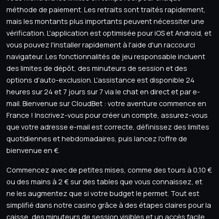
méthode de paiement. Les retraits sont traités rapidement,
mais les montants plus importants peuvent nécessiter une
vérification. L'application est optimisée pour iOS et Android, et
vous pouvez l'installer rapidement à l'aide d'un raccourci
navigateur. Les fonctionnalités de jeu responsable incluent
des limites de dépôt, des minuteurs de session et des
options d'auto-exclusion. L'assistance est disponible 24
heures sur 24 et 7 jours sur 7 via le chat en direct et par e-
mail. Bienvenue sur CloudBet : votre aventure commence en
France ! Inscrivez-vous pour créer un compte, assurez-vous
que votre adresse e-mail est correcte, définissez des limites
quotidiennes et hebdomadaires, puis lancez l'offre de
bienvenue en €.
Commencez avec de petites mises, comme des tours à 0,10 €
ou des mains à 2 € sur des tables que vous connaissez, et
ne les augmentez que si votre budget le permet. Tout est
simplifié dans notre casino grâce à des étapes claires pour la
caisse, des minuteurs de session visibles et un accès facile