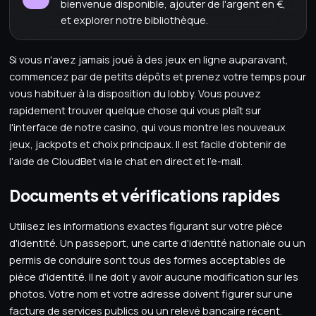
bienvenue disponible, ajouter de l'argent en €,
et explorer notre bibliothèque.
Si vous n'avez jamais joué à des jeux en ligne auparavant,
commencez par de petits dépôts et prenez votre temps pour
vous habituer à la disposition du lobby. Vous pouvez
rapidement trouver quelque chose qui vous plaît sur
l'interface de notre casino, qui vous montre les nouveaux
jeux, jackpots et choix principaux. Il est facile d'obtenir de
l'aide de CloudBet via le chat en direct et l'e-mail.
Documents et vérifications rapides
Utilisez les informations exactes figurant sur votre pièce
d'identité. Un passeport, une carte d'identité nationale ou un
permis de conduire sont tous des formes acceptables de
pièce d'identité. Il ne doit y avoir aucune modification sur les
photos. Votre nom et votre adresse doivent figurer sur une
facture de services publics ou un relevé bancaire récent.