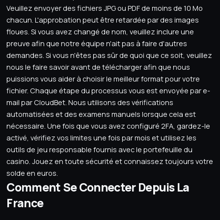
Veuillez envoyer des fichiers JPG ou PDF de moins de 10 Mo
chacun. L'approbation peut être retardée par des images
floues. Si vous avez changé de nom, veuillez inclure une
preuve afin que notre équipe n'ait pas à faire d'autres
demandes. Si vous n'êtes pas sûr de quoi que ce soit, veuillez
nous le faire savoir avant de télécharger afin que nous
puissions vous aider à choisir le meilleur format pour votre
fichier. Chaque étape du processus vous est envoyée par e-
mail par CloudBet. Nous utilisons des vérifications
automatisées et des examens manuels lorsque cela est
nécessaire. Une fois que vous avez configuré 2FA, gardez-le
activé, vérifiez vos limites une fois par mois et utilisez les
outils de jeu responsable fournis avec le portefeuille du
casino. Jouez en toute sécurité et connaissez toujours votre
solde en euros.
Comment Se Connecter Depuis La
France