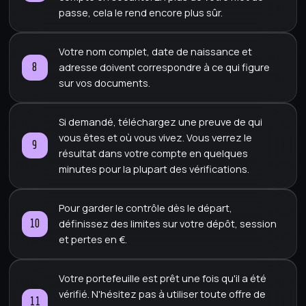
passe, cela le rend encore plus sûr.
Votre nom complet, date de naissance et
adresse doivent correspondre à ce qui figure
sur vos documents.
Si demandé, téléchargez une preuve de qui
vous êtes et où vous vivez. Vous verrez le
résultat dans votre compte en quelques
minutes pour la plupart des vérifications.
Pour garder le contrôle dès le départ,
définissez des limites sur votre dépôt, session
et pertes en €.
Votre portefeuille est prêt une fois qu'il a été
vérifié. N'hésitez pas à utiliser toute offre de