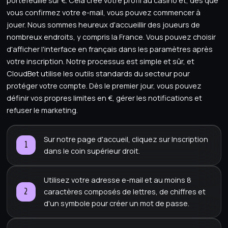
portefeuille sur €. Cela crée votre profil au casino et, dès que
vous confirmez votre e-mail, vous pouvez commencer à
jouer. Nous sommes heureux d'accueillir des joueurs de
nombreux endroits, y compris la France. Vous pouvez choisir
d'afficher l'interface en français dans les paramètres après
votre inscription. Notre processus est simple et sûr, et
CloudBet utilise les outils standards du secteur pour
protéger votre compte. Dès le premier jour, vous pouvez
définir vos propres limites en €, gérer les notifications et
refuser le marketing.
Sur notre page d'accueil, cliquez sur Inscription
dans le coin supérieur droit.
Utilisez votre adresse e-mail et au moins 8
caractères composés de lettres, de chiffres et
d'un symbole pour créer un mot de passe.