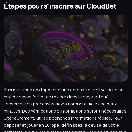
Étapes pour s'inscrire sur CloudBet
Assurez-vous de disposer d'une adresse e-mail valide, d'un
mot de passe fort et de résider dans le pays indiqué.
L'ensemble du processus devrait prendre moins de deux
minutes. Des vérifications d'informations seront nécessaires
ultérieurement, utilisez donc vos informations réelles. Pour
déposer et jouer en Europe, définissez la devise de votre