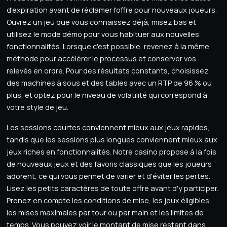
d'expiration avant de réclamer l'offre pour nouveaux joueurs.
Ouvrez un jeu que vous connaissez déjà, misez bas et
utilisez le mode démo pour vous habituer aux nouvelles
fonctionnalités. Lorsque c'est possible, revenez à la même
méthode pour accélérer le processus et conserver vos
relevés en ordre. Pour des résultats constants, choisissez
des machines à sous et des tables avec un RTP de 96 % ou
plus, et optez pour le niveau de volatilité qui correspond à
votre style de jeu.
Les sessions courtes conviennent mieux aux jeux rapides,
tandis que les sessions plus longues conviennent mieux aux
jeux riches en fonctionnalités. Notre casino propose à la fois
de nouveaux jeux et des favoris classiques que les joueurs
adorent, ce qui vous permet de varier et d'éviter les pertes.
Lisez les petits caractères de toute offre avant d'y participer.
Prenez en compte les conditions de mise, les jeux éligibles,
les mises maximales par tour ou par main et les limites de
temps. Vous pouvez voir le montant de mise restant dans