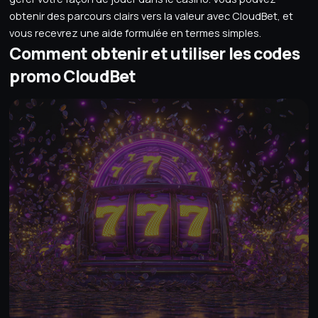
obtenir des parcours clairs vers la valeur avec CloudBet, et
vous recevrez une aide formulée en termes simples.
Comment obtenir et utiliser les codes
promo CloudBet