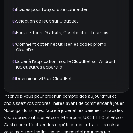
Étapes pour toujours se connecter
04
Sélection de jeux sur CloudBet
05
Bonus : Tours Gratuits, Cashback et Tournois
06
Comment obtenir et utiliser les codes promo
07
CloudBet
Jouer à l'application mobile CloudBet sur Android,
08
iOS et autres appareils
Devenir un VIP sur CloudBet
09
Sécurité et assistance
10
Inscrivez-vous pour créer un compte dès aujourd'hui et
Jeu Responsable
11
choisissez vos propres limites avant de commencer à jouer.
Nous gardons le jeu facile à jouer et les paiements rapides.
Étapes à suivre dans la vie réelle
12
Vous pouvez utiliser Bitcoin, Ethereum, USDT, LTC et Bitcoin
Cash pour effectuer des dépôts et des retraits. La caisse
Foire aux questions
13
vous montrera les limites en temps réel pour chaque