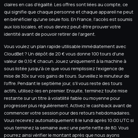
claires en cas d'égalité. Les offres sont liées au compte, ce
qui signifie que chaque personne et chaque appareil ne peut
en bénéficier qu'une seule fois. En France, l'accès est soumis
aux lois locales, et vous devrez peut-être prouver votre
identité avant de pouvoir retirer de l'argent.
Vous voulez un plan rapide utilisable immédiatement avec
CloudBet ? Un dépôt de 20 € vous donne 100 tours d'une
valeur de 0,10 € chacun. Jouez uniquement à la machine à
sous listée jusqu'à ce que vous remplissiez l'exigence de
mise de 30x sur vos gains de tours. Surveillez le minuteur de
l'offre. Pendant le septième jour, s'il vous reste des tours
actifs, utilisez-les en premier. Ensuite, terminez toute mise
restante sur un titre à volatilité faible ou moyenne pour
progresser plus régulièrement. Activez le cashback avant de
commencer votre session pour des retours hebdomadaires.
Vous recevrez automatiquement 8 le lundi après 10:00 UTC si
vous terminez la semaine avec une perte nette de 80. Vous
pourrez ainsi vérifier le montant après que nous ayons